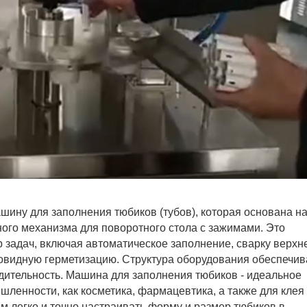
ину для заполнения тюбиков (тубов), которая основана н
го механизма для поворотного стола с зажимами. Это
 задач, включая автоматическое заполнение, сварку верхн
ловидную герметизацию. Структура оборудования обеспечив
ительность. Машина для заполнения тюбиков - идеальное
ленности, как косметика, фармацевтика, а также для клея
ям легко и точно настраивать форму и размер тюбиков в