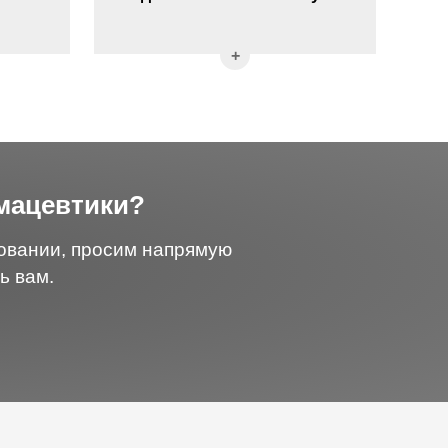
мацевтики?
довании, просим напрямую
ь вам.