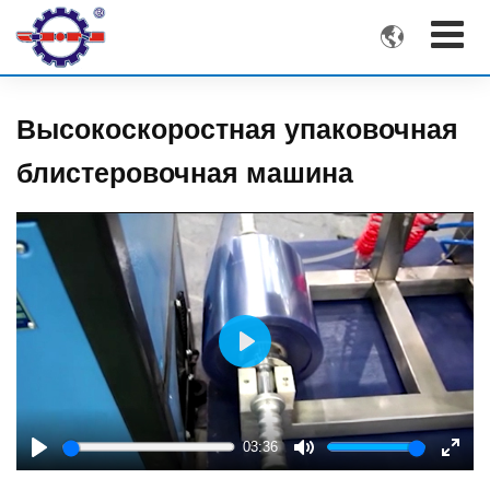

Высокоскоростная упаковочная
блистеровочная машина
Play
03:36
Play
Mute
Enter