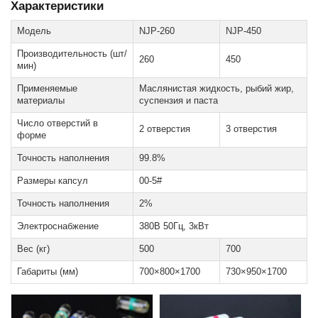
Характеристики
Модель
NJP-260
NJP-450
Производительность (шт/
260
450
мин)
Применяемые
Маслянистая жидкость, рыбий жир,
материалы
суспензия и паста
Число отверстий в
2 отверстия
3 отверстия
форме
Точность наполнения
99.8%
Размеры капсул
00-5#
Точность наполнения
2%
Электроснабжение
380В 50Гц, 3кВт
Вес (кг)
500
700
Габариты (мм)
700×800×1700
730×950×1700