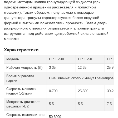
подачи методом налива гранулирующей жидкости (при
одновременном вращении рассекателя и лопастной
мешалки). Таким образом, получаемые с помощью
гранулятора гранулы характеризуются более округлой
формой и высокими показателями прочности. Затем дверь
разгрузочного отверстия открывается и влажные гранулы
выгружаются под действием центробежной силы лопастной
мешалки.
Характеристики
Модель
HLSG-50H
HLSG-50
HLSG-
Рабочая мощность (Л)
3-35
12-35
25-70
Время обработки
Смешивание: около 2 минут Гранулировани
партии
Скорость мешалки
0-700
25-500
30-250
(чопер) (об/мин)
Мощность двигателя
5.5
5.5
7.5
мешалки (кВт)
Скорость измельчителя
50-3000