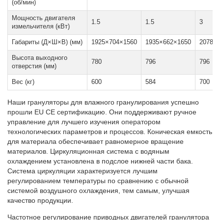
(об/мин)
Мощность двигателя
1.5
1.5
3
измельчителя (кВт)
Габариты (Д×Ш×В) (мм)
1925×704×1560
1935×662×1650
2078×
Высота выходного
780
796
796
отверстия (мм)
Вес (кг)
600
584
700
Наши грануляторы для влажного гранулирования успешно
прошли EU CE сертификацию. Они поддерживают ручное
управление для лучшего изучения оператором
технологических параметров и процессов. Коническая емкость
для материала обеспечивает равномерное вращение
материалов. Циркуляционная система с водяным
охлаждением установлена в подслое нижней части бака.
Система циркуляции характеризуется лучшим
регулированием температуры по сравнению с обычной
системой воздушного охлаждения, тем самым, улучшая
качество продукции.
Частотное регулирование приводных двигателей гранулятора